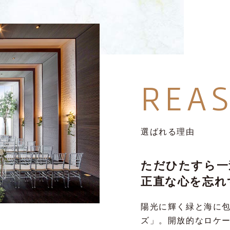
REA
選ばれる理由
ただひたすら一
正直な心を忘れ
陽光に輝く緑と海に
ズ」。開放的なロケ