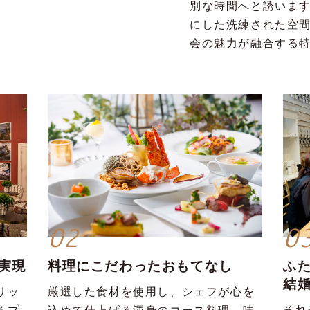
別な時間へと誘いま
にした洗練された空
会の魅力が融合する
02
0
実現
料理にこだわったおもてなし
ふ
結
リッ
厳選した食材を使用し、シェフが心を
それ