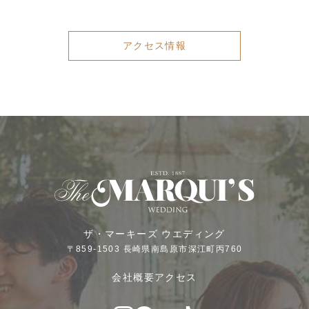
アクセス情報
ザ・マーキーズ
ウエディング
〒
859-1503
長崎県
南島原市
深江町丙760
会社概要
アクセス